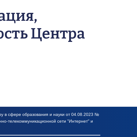
ция, 
сть Центра
 в сфере образования и науки от 04.08.2023 № 
но-телекоммуникационной сети "Интернет" и 