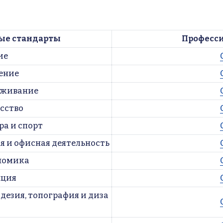
ые стандарты
Професс
ие
нение
луживание
усство
ра и спорт
я и офисная деятельность
ономика
нция
одезия, топография и диза