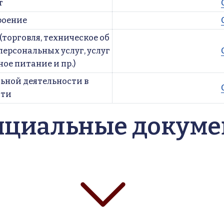
т
троение
 (торговля, техническое об
персональных услуг, услуг
ое питание и пр.)
ьной деятельности в 
сти
циальные докум