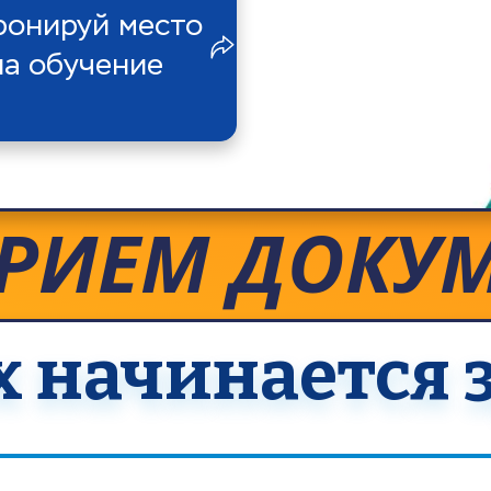
ронируй место 
на обучение
ПРИЕМ ДОКУ
х начинается з