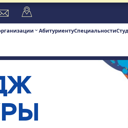
организации
Абитуриенту
Специальности
Сту
Ж 
РЫ 