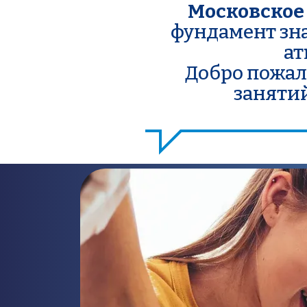
Московское
фундамент зна
ат
Добро пожал
занятий