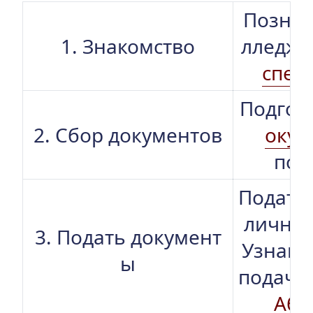
Познак
1. Знакомство
лледже
спец
Подгот
2. Сбор документов
окум
пос
Подать 
лично 
3. Подать документ
Узнайте
ы
подачи 
Аби