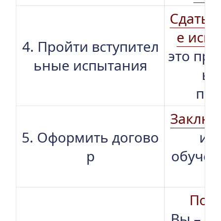
Сдать 
е исп
4. Пройти вступител
это пре
ьные испытания
ыб
пр
Заключ
5. Оформить догово
и о
р
обучен
ые
Позд
Вы – ст