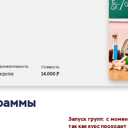
должительность
Стоимость
недели
14.000 Р
раммы
Запуск групп: с моме
так как курс проходи