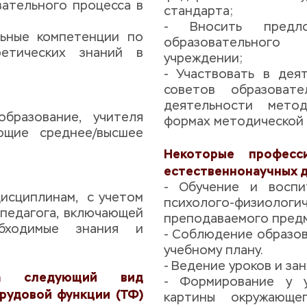
ательного процесса в 
стандарта;
- Вносить предло
ьные компетенции по 
образовательного
етических знаний в 
учреждении;
- Участвовать в деят
советов образовате
деятельности метод
разование, учителя 
формах методической
ющие среднее/высшее 
Некоторые професси
естественнонаучных 
- Обучение и воспи
исциплинам,  с учетом 
психолого-физиологи
педагога, включающей 
преподаваемого предм
бходимые знания и 
- Соблюдение образов
учебному плану. 
- Ведение уроков и за
а следующий вид 
- Формирование у у
рудовой функции (ТФ) 
картины окружающе