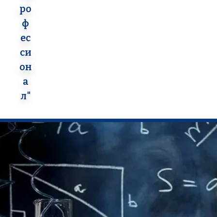
ро
ф
ес
си
он
а
л"