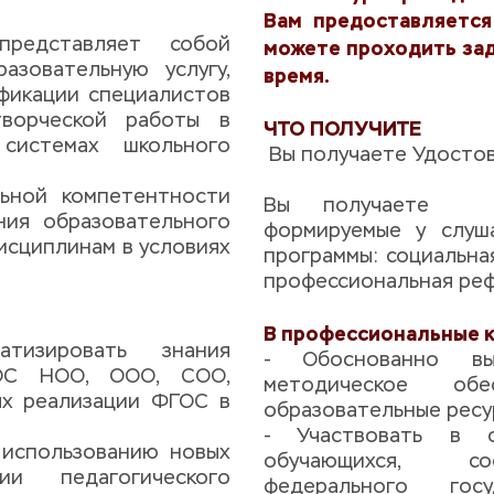
Вам предоставляется
редставляет собой 
можете проходить зад
зовательную услугу, 
время.
фикации специалистов 
ворческой работы в 
ЧТО ПОЛУЧИТЕ
истемах школьного 
 Вы получаете Удосто
ьной компетентности 
Вы получаете  мет
ия образовательного 
формируемые у слуша
сциплинам в условиях 
программы: социальна
профессиональная ре
В профессиональные 
тизировать знания 
- Обоснованно вы
ОС НОО, ООО, СОО, 
методическое обе
ях реализации ФГОС в 
образовательные ресу
- Участвовать в о
 использованию новых 
обучающихся, соо
 педагогического 
федерального госуд