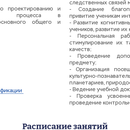
следственных связей 
по проектированию и 
- Создание благопр
ного процесса в 
привитие ученикам инт
основного общего и 
- Развитие когнитивн
учеников, развитие их 
- Персональная раб
стимулирование их т
качеств; 
- Проведение допо
предмету; 
- Организация посе
культурно-познавател
планетариев, природо
- Ведение учебной док
ификации 
- Проверка усвоенны
проведение контрольн
Расписание занятий