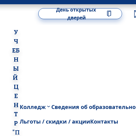
День открытых 
дверей
У
Ч
ЕБ
Н
Ы
Й 
Ц
Е
Н
Колледж
Сведения об образовательн
Т
Льготы / скидки / акции
Контакты
Р
"П