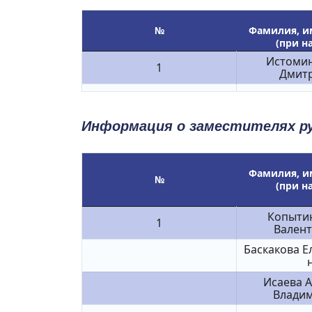
№
Фамилия, им
(при н
Истомин
1
Дмит
Информация о заместителях ру
Фамилия, им
№
(при н
Копытин
1
Вален
Баскакова Е
Исаева А
Влади