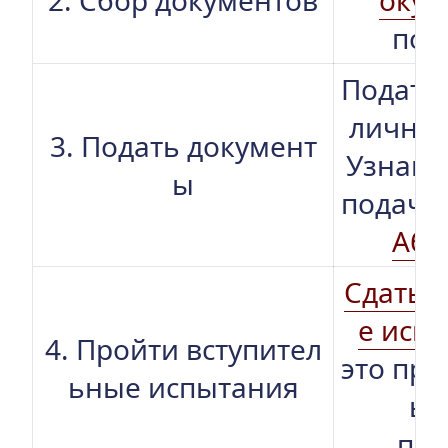
2. Сбор документов
окум
пос
Подать 
лично 
3. Подать документ
Узнайте
ы
подачи 
Аби
Сдать 
е исп
4. Пройти вступител
это пре
ьные испытания
ыб
пр