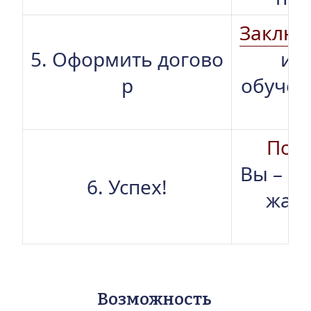
Заключ
5. Оформить догово
и о
р
обучен
ые
Позд
Вы – ст
6. Успех!
жа к
Возможность 