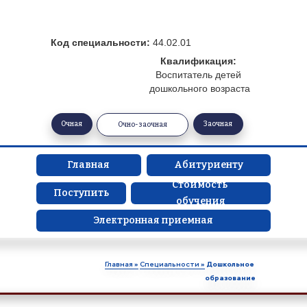
Код специальности: 
44.02.01
Квалификация: 
Воспитатель детей 
дошкольного возраста
Очная
Заочная
Очно-заочная
Главная
Абитуриенту
Стоимость 
Поступить
обучения
Электронная приемная
Главная »
Специальности »
Дошкольное 
образование