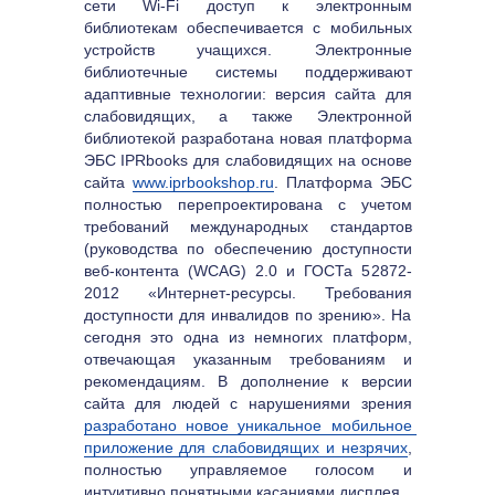
сети Wi-Fi доступ к электронным 
библиотекам обеспечивается с мобильных 
устройств учащихся. Электронные 
библиотечные системы поддерживают 
адаптивные технологии: версия сайта для 
слабовидящих, а также Электронной 
библиотекой разработана новая платформа 
ЭБС IPRbooks для слабовидящих на основе 
сайта 
www.iprbookshop.ru
. Платформа ЭБС 
полностью перепроектирована с учетом 
требований международных стандартов 
(руководства по обеспечению доступности 
веб-контента (WCAG) 2.0 и ГОСТа 52872-
2012 «Интернет-ресурсы. Требования 
доступности для инвалидов по зрению». На 
сегодня это одна из немногих платформ, 
отвечающая указанным требованиям и 
рекомендациям. В дополнение к версии 
сайта для людей с нарушениями зрения 
разработано новое уникальное мобильное 
приложение для слабовидящих и незрячих
, 
полностью управляемое голосом и 
интуитивно понятными касаниями дисплея.