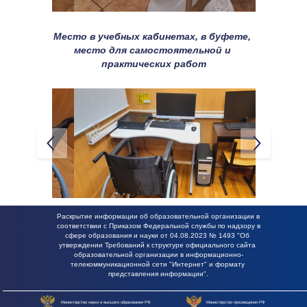
Место в учебных кабинетах, в буфете, 
место для самостоятельной и 
практических работ
Раскрытие информации об образовательной организации в 
соответствии с Приказом Федеральной службы по надзору в 
сфере образования и науки от 04.08.2023 № 1493 "Об 
утверждении Требований к структуре официального сайта 
образовательной организации в информационно-
телекоммуникационной сети "Интернет" и формату 
представления информации".
Министерство науки и высшего образования РФ
Министерство просвещения РФ